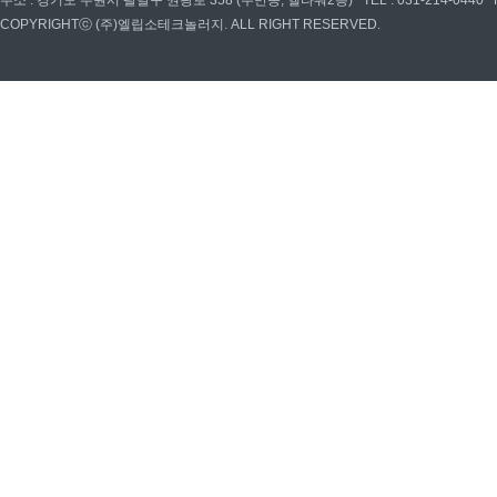
주소 : 경기도 수원시 팔달구 권광로 358 (우만동, 엘타워2층) TEL : 031-214-0440 FAX : 03
COPYRIGHTⓒ (주)엘립소테크놀러지. ALL RIGHT RESERVED.