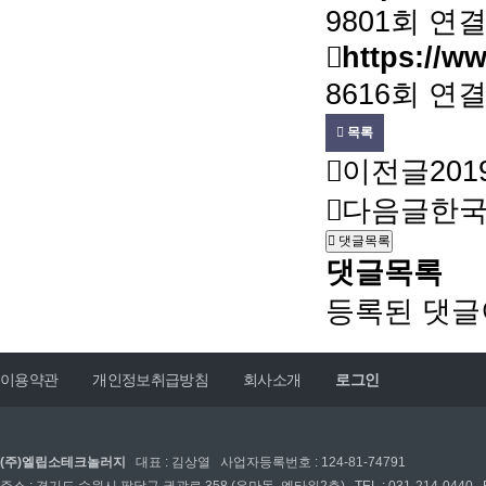
9801회 연
https://w
8616회 연
목록
이전글
20
다음글
한국광
댓글목록
댓글목록
등록된 댓글
이용약관
개인정보취급방침
회사소개
로그인
(주)엘립소테크놀러지
대표 : 김상열 사업자등록번호 : 124-81-74791