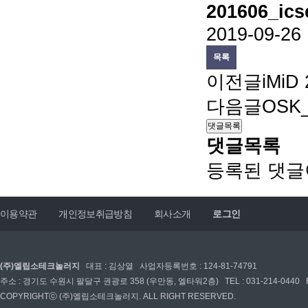
201606_ic
2019-09-26 
목록
이전글
iMi
다음글
OS
댓글목록
댓글목록
등록된 댓글
이용약관
개인정보취급방침
회사소개
로그인
(주)엘립소테크놀러지
대표 : 김상열 사업자등록번호 : 124-81-74791
주소 : 경기도 수원시 팔달구 권광로 358 (우만동, 엘타워2층) TEL : 031-214-0440 FAX : 03
COPYRIGHTⓒ (주)엘립소테크놀러지. ALL RIGHT RESERVED.